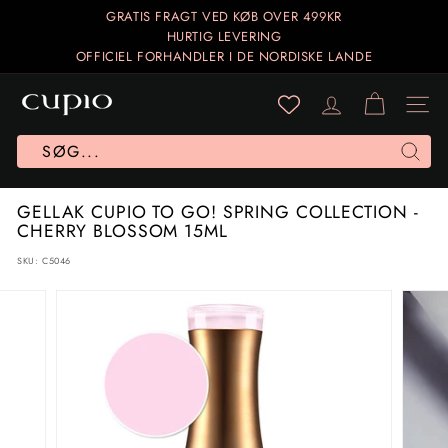
Gå
GRATIS FRAGT VED KØB OVER 499KR
til
HURTIG LEVERING
Sæt
indhold
OFFICIEL FORHANDLER I DE NORDISKE LANDE
diasshow
på
C
pause
U
Site 
P
I
Søg
O
GELLAK CUPIO TO GO! SPRING COLLECTION -
N
CHERRY BLOSSOM 15ML
O
SKU:
C5046
R
D
I
C