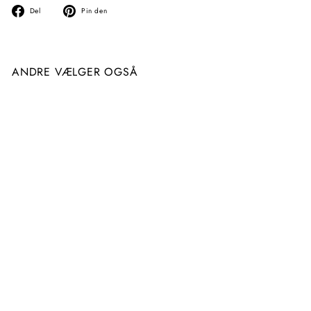
Del
Fastgør
Del
Pin den
på
på
facebook
Pinterest
ANDRE VÆLGER OGSÅ
Gellak Cupio To Go!
Spring Collection - Cherry
Blossom 15ml
119
1
00 kr
1
9
,