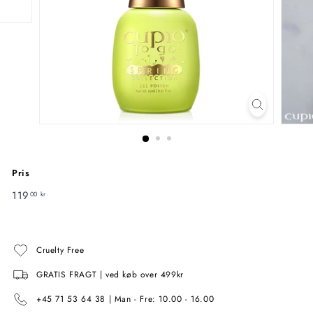
Pris
Normal
119
119,00
00 kr
pris
kr
Cruelty Free
GRATIS FRAGT | ved køb over 499kr
+45 71 53 64 38 | Man - Fre: 10.00 - 16.00