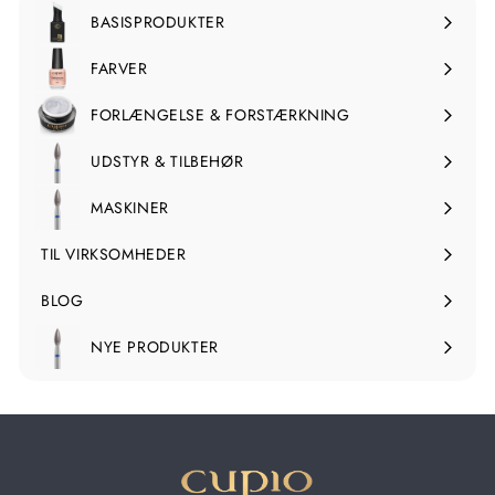
BASISPRODUKTER
Udvid
undermenuen
FARVER
Udvid
undermenuen
FORLÆNGELSE & FORSTÆRKNING
Udvid
undermenuen
UDSTYR & TILBEHØR
Udvid
undermenuen
MASKINER
Udvid
undermenuen
TIL VIRKSOMHEDER
BLOG
NYE PRODUKTER