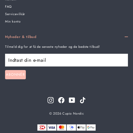
FAQ
Servicevilkår
Min konto
Nyheder & tilbud
Tilmeld dig for at få de seneste nyheder og de bedste tilbud!
Indtast
din
e-
mail
ABONNÉR
Instagram
Facebook
YouTube
TikTok
© 2026 Cupio Nordic