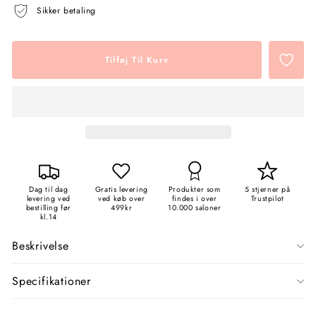
Sikker betaling
Tilføj Til Kurv
Dag til dag
Gratis levering
Produkter som
5 stjerner på
levering ved
ved køb over
findes i over
Trustpilot
bestilling før
499kr
10.000 saloner
kl.14
Beskrivelse
Specifikationer