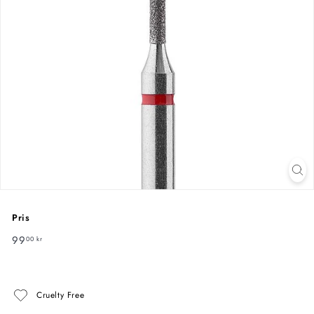
Pris
Normal
99
99,00
00 kr
pris
kr
Cruelty Free