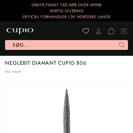
Gå
GRATIS FRAGT VED KØB OVER 499KR
til
HURTIG LEVERING
Sæt
indhold
OFFICIEL FORHANDLER I DE NORDISKE LANDE
diasshow
på
C
pause
U
Site 
P
I
Søg
O
NEGLEBIT DIAMANT CUPIO 806
N
O
SKU:
C0479
R
D
I
C