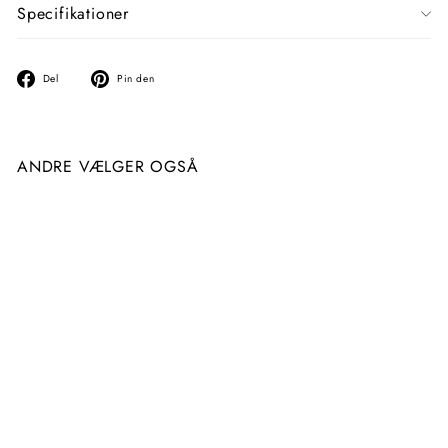
Specifikationer
Del
Fastgør
Del
Pin den
på
på
facebook
Pinterest
ANDRE VÆLGER OGSÅ
Neglebit Diamant Cupio
806
99
9
00 kr
9