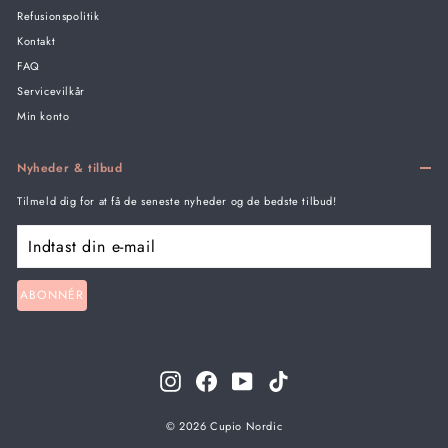
Refusionspolitik
Kontakt
FAQ
Servicevilkår
Min konto
Nyheder & tilbud
Tilmeld dig for at få de seneste nyheder og de bedste tilbud!
Indtast
din
e-
mail
ABONNÉR
Instagram
Facebook
YouTube
TikTok
© 2026 Cupio Nordic