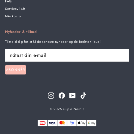
FAQ
Servicevilkår
Min konto
Nyheder & tilbud
Tilmeld dig for at få de seneste nyheder og de bedste tilbud!
Indtast
din
e-
mail
ABONNÉR
Instagram
Facebook
YouTube
TikTok
© 2026 Cupio Nordic