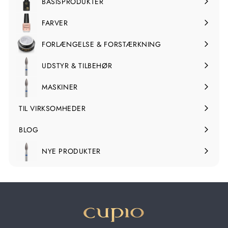
BASISPRODUKTER
Udvid
undermenuen
FARVER
Udvid
undermenuen
FORLÆNGELSE & FORSTÆRKNING
Udvid
undermenuen
UDSTYR & TILBEHØR
Udvid
undermenuen
MASKINER
Udvid
undermenuen
TIL VIRKSOMHEDER
BLOG
NYE PRODUKTER