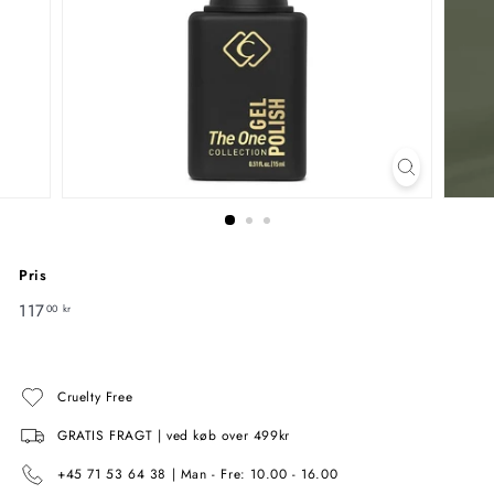
Pris
Normal
117
117,00
00 kr
pris
kr
Cruelty Free
GRATIS FRAGT | ved køb over 499kr
+45 71 53 64 38 | Man - Fre: 10.00 - 16.00