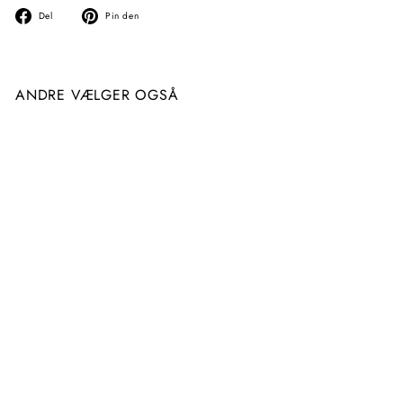
Del
Fastgør
Del
Pin den
på
på
facebook
Pinterest
ANDRE VÆLGER OGSÅ
NYT
Gellak Cupio The One -
Cupio Khaki Crush 15ml
117
1
00 kr
1
7
,
0