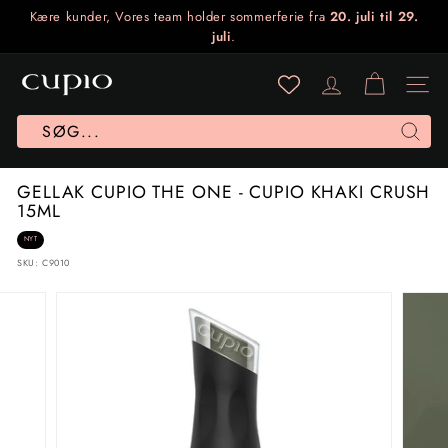
Gå
Kære kunder,
Vores team holder sommerferie fra
20. juli til 29.
til
juli
.
Sæt
indhold
diasshow
C
på
U
Site 
pause
P
I
Søg
O
GELLAK CUPIO THE ONE - CUPIO KHAKI CRUSH
N
15ML
O
NYT
R
SKU:
C9010
D
I
C